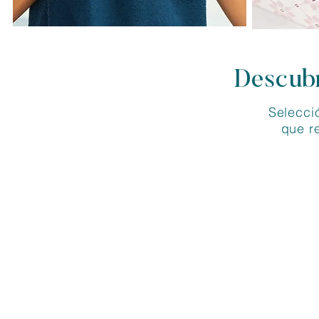
Descubr
Selecci
que r